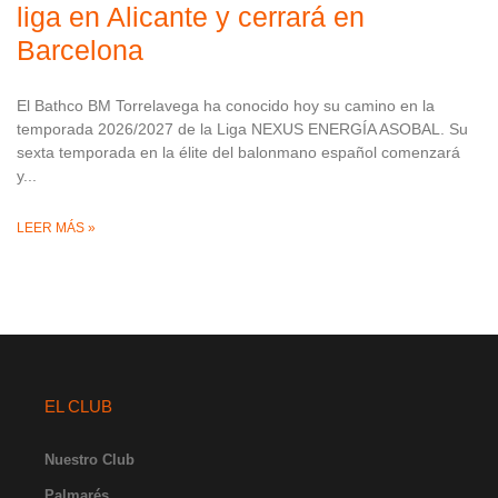
liga en Alicante y cerrará en
Barcelona
El Bathco BM Torrelavega ha conocido hoy su camino en la
temporada 2026/2027 de la Liga NEXUS ENERGÍA ASOBAL. Su
sexta temporada en la élite del balonmano español comenzará
y
LEER MÁS »
EL CLUB
Nuestro Club
Palmarés