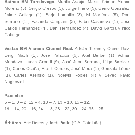
Bathco BM Torrelavega.
Murillo Araújo, Marco Krimer; Alonso
Moreno (5), Sergio Crespo (3), Jorge Prieto (5), Genio González,
Jaime Gallego (1), Borja Lombilla (3), Isi Martínez (5), Dani
Serrano (1), Facundo Cangiani (3), Fabri Casanova (1), José
Carlos Hernández (4), Dani Hernández (4), David García y Nico
Colunga.
Vestas BM Alarcos Ciudad Real.
Adrián Torres y Oscar Ruiz;
Sergi Mach (1), José Palacios (6), Axel Berbel (1), Adrián
Mendoza, Lucas Grandi (9), José Juan Serrano, Íñigo Barricart
(1), Carlos Ocaña, Frank Cordies, José Mora (1), Gonzalo López
(1), Carles Asensio (1), Noelvis Robles (4) y Seyed Navid
Naghavial.
Parciales
5 – 1, 9 – 2, 12 – 4, 13 – 7, 13 – 10, 15 – 12.
19 – 14, 20 – 16, 24 – 18, 28 – 22, 30 – 24, 35 – 25
Árbitros
: Eric Deiros y Jordi Pinilla (C.A. Cataluña)