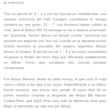
la renta local.
Tras un parcial de 0 – 4 y con las fuerzas ya restablecidas, una
vaselina primorosa del Fafa Cangiani consolidaba la ventaja
cántabra en seis goles, 13 – 7. Los foráneos habían subido el
nivel, pero el Bathco BM Torrelavega no iba a dejarse sorprender
tan fácilmente. Krimer detuvo un penalti cuando Casanova fue
excluido por segunda vez. Aún así, cuando en la siguiente acción
Grandi encontró la escuadra del arquero argentino, Mozas
detuvo el choque. El parcial era de 1 – 6 y los suyos necesitaban
recuperar la fluidez del inicio. Algo que dificultaba notablemente
un Adrián Torres que encadenó dos buenas paradas
consecutivas.
Fue Alonso Moreno, desde los siete metros, el que cortó la mala
racha y volvió a dar alas a los suyos. Especialmente a un Marco
Krimer inmenso, que detuvo otro penalti. El tramo final de un
primer frenético constató el despertar del Vestas BM Alarcos
Ciudad Real, que logró limar aún más la diferencia local para
llegar al intermedio tan solo tres por detrás.