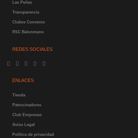
Las Peñas
Transparencia
Clubes Convenio
RSC Balonmano
REDES SOCIALES
I
F
Y
X
L
n
a
o
-
i
s
c
u
t
n
t
e
t
w
k
ENLACES
a
b
u
i
e
g
o
b
t
d
r
o
e
t
i
Tienda
a
k
e
n
Patrocinadores
m
-
r
-
f
i
Club Empresas
n
Aviso Legal
Política de privacidad