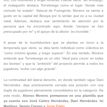
Río, Los Dólmenes y Ángel Ximénez Puente Genil. Sin embargo,
el malagueño destaca Torrelavega como el lugar
“donde más
cómodo he estado”.
Natural de Fuengirola, Moreno se siente a
gusto en la capital del Besaya por lo similar que es a su ciudad
natal. Además, destaca ese sentimiento de atención por la
persona que ha encontrado aquí, donde
“siempre se han
preocupado por mi”
y el apoyo de la afición
“es increíble.”
A pesar de la incertidumbre que se plantea en torno a la
temporada que viene, su idea tanto individual como colectiva es
“como mínimo igualar, y luego superar”.
En ese sentido, Moreno
entiende que Torrelavega es un sitio
“ideal para crecer en todas
las facetas”
y que la
“ambición”
del proyecto permite a todos los
jugadores
“soñar con algo grande”.
La continuidad del lateral derecho, en donde también sigue Dani
Hernández, deja prácticamente cerrada esa posición con una
dupla de jugadores plenamente consolidados en la categoría. De
este modo,
Alonso Moreno permanece en una plantilla que
ya cuenta con José Carlos Hernández, Dani Hernández. Isi
Martínez, Sergio Crespo y
Jorge Prieto.