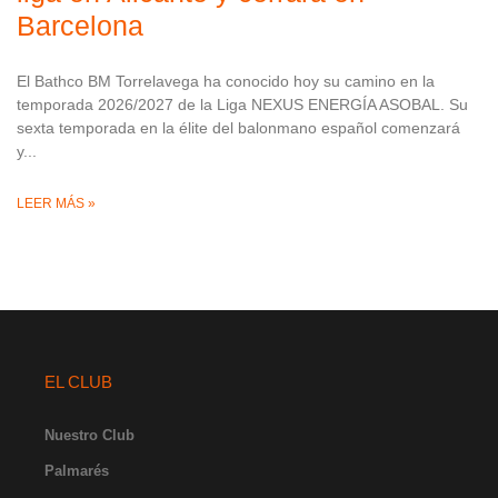
Barcelona
El Bathco BM Torrelavega ha conocido hoy su camino en la
temporada 2026/2027 de la Liga NEXUS ENERGÍA ASOBAL. Su
sexta temporada en la élite del balonmano español comenzará
y
LEER MÁS »
EL CLUB
Nuestro Club
Palmarés