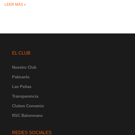
LEER MÁS »
EL CLUB
Nuestro Club
Palmarés
Las Peñas
Transparencia
Clubes Convenio
RSC Balonmano
REDES SOCIALES