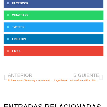
FACEBOOK
WHATSAPP
TWITTER
LINKEDIN
EMAIL
Ant
Si
ANTERIOR
SIGUIENTE
El Balonmano Torrelavega renueva el convenio de colaboración con UNEATLANTICO
Jorge Prieto continuará en el Ford Alisauto BM Torrelavega
ENTRADAS RELACIONADAS