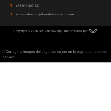
+34 942 800 231
administracion@torrebalonmano.com
Copyright © 2026 BM. Torrelavega . Desarrollada por
/* Corregir la imagen del pago con tarjeta en la página de resumen
pedido*/