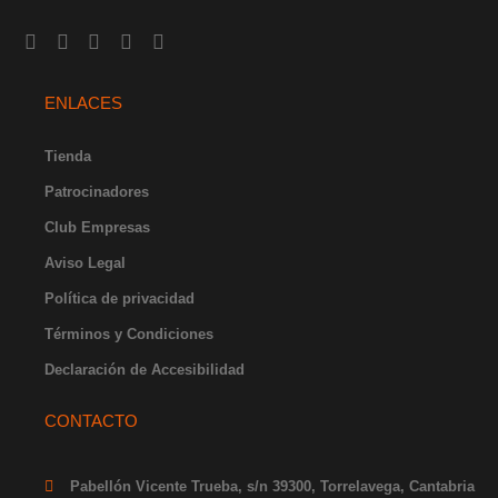
I
F
Y
X
L
n
a
o
-
i
s
c
u
t
n
t
e
t
w
k
ENLACES
a
b
u
i
e
g
o
b
t
d
r
o
e
t
i
Tienda
a
k
e
n
Patrocinadores
m
-
r
-
f
i
Club Empresas
n
Aviso Legal
Política de privacidad
Términos y Condiciones
Declaración de Accesibilidad
CONTACTO
Pabellón Vicente Trueba, s/n 39300, Torrelavega, Cantabria