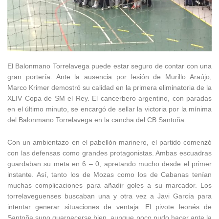
El Balonmano Torrelavega puede estar seguro de contar con una
gran portería. Ante la ausencia por lesión de Murillo Araújo,
Marco Krimer demostró su calidad en la primera eliminatoria de la
XLIV Copa de SM el Rey. El cancerbero argentino, con paradas
en el último minuto, se encargó de sellar la victoria por la mínima
del Balonmano Torrelavega en la cancha del CB Santoña.
Con un ambientazo en el pabellón marinero, el partido comenzó
con las defensas como grandes protagonistas. Ambas escuadras
guardaban su meta en 6 – 0, apretando mucho desde el primer
instante. Así, tanto los de Mozas como los de Cabanas tenían
muchas complicaciones para añadir goles a su marcador. Los
torrelaveguenses buscaban una y otra vez a Javi García para
intentar generar situaciones de ventaja. El pivote leonés de
Santoña supo guarnecerse bien, aunque poco pudo hacer ante la