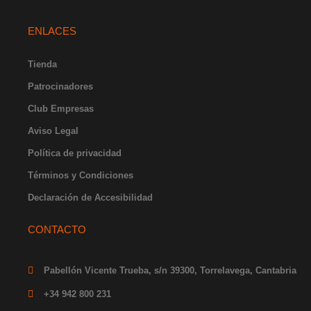
n
a
o
-
i
s
c
u
t
n
t
e
t
w
k
ENLACES
a
b
u
i
e
g
o
b
t
d
r
o
e
t
i
Tienda
a
k
e
n
Patrocinadores
m
-
r
-
f
i
Club Empresas
n
Aviso Legal
Política de privacidad
Términos y Condiciones
Declaración de Accesibilidad
CONTACTO
Pabellón Vicente Trueba, s/n 39300, Torrelavega, Cantabria
+34 942 800 231