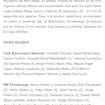
bocajarro de Alex Abajo. El tiempo muerto de Mozas no se hizo
esperar. Krimer detuvo otro lanzamiento más pero no pudo hacer
nada cuando Abajo marcó a falta de 20 segundos. 26 – 27 con 15
segundos por jugarse. Pese a la presión santoñesa, el marcador
no volvió a moverse. Así, el Balonmano Torrelavega se impuso
por la mínima en un partido muy intenso y continua adelante en
la Copa del Rey.
FICHA TÉCNICA
Club Balonmano Santoña
. Christian Pereda, Saeid Barkhordari;
Carlos Fonfría, Youssef Ashraf Abdelfattah (1), Fabrizio Casanova
(6),Samuel Pérez (4),Sergio Pérez, Mario Rey, Miguel Ángel
López, Alberto Izquierdo (1), Alejandro Abajo (3),Guillermo
Herrero (6),Thomas Esteban Werner y Javier García (2).
BM Torrelavega
. Marco Krimer y Josema Urrutia; Edu Fernández
(2), Antón Setién (1), Pepe Oliver (3), Saúl Campo (2), Jorge
Prieto (5), Genio González (2), Gerardo García (1), Duarte Batán,
Borja Lombilla, Isidoro Martínez (1), Sergio Rodríguez (2),