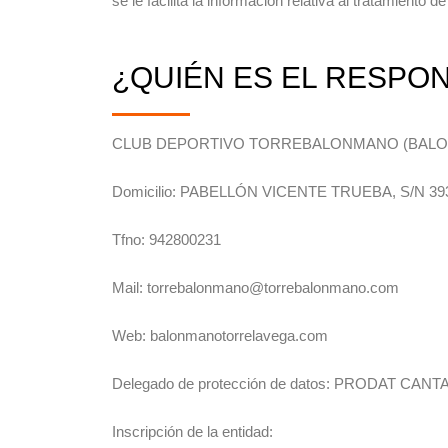
se le facilita la información relativa al tratamiento 
¿QUIÉN ES EL RESPO
CLUB DEPORTIVO TORREBALONMANO (BALON
Domicilio: PABELLÓN VICENTE TRUEBA, S/N 3
Tfno: 942800231
Mail: torrebalonmano@torrebalonmano.com
Web: balonmanotorrelavega.com
Delegado de protección de datos: PRODAT 
Inscripción de la entidad: