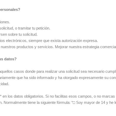
personales?
ciones.
olicitud, o tramitar tu petición.
sen sobre tu solicitud.
os electrónicos, siempre que exista autorización expresa.
 nuestros productos y servicios. Mejorar nuestra estrategia comercia
tus datos?
quellos casos donde para realizar una solicitud sea necesario cumpli
sariamente que ha sido informado y ha otorgado expresamente su cons
cidad.
 en los datos obligatorios. Si no facilitas esos campos, o no marcas 
ón. Normalmente tiene la siguiente fórmula: “□ Soy mayor de 14 y he le