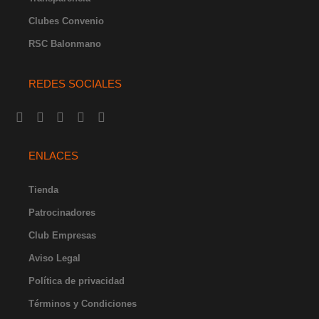
Clubes Convenio
RSC Balonmano
REDES SOCIALES
I
F
Y
X
L
n
a
o
-
i
s
c
u
t
n
t
e
t
w
k
ENLACES
a
b
u
i
e
g
o
b
t
d
r
o
e
t
i
Tienda
a
k
e
n
Patrocinadores
m
-
r
-
f
i
Club Empresas
n
Aviso Legal
Política de privacidad
Términos y Condiciones