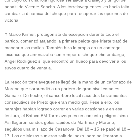
concluyó con una roja rigurosa señalada a Gallego y un gol de
penalti de Vicente Sancho. A los torrelaveguenses les hacía falta
cambiar la dinámica del choque para recuperar las opciones de
victoria.
Y Marco Krimer, protagonista de excepción durante todo el
partido, comenzó atajando la primera pelota que Iriarte trató de
mandar a las mallas. También hizo lo propio en un contragol
ibicenco que amenazaba con romper el choque. Sin embargo,
Ángel Rodríguez sí que encontró un hueco para devolver a los
suyos cuatro de ventaja.
La reacción torrelaveguense llegó de la mano de un cañonazo de
Moreno que sorprendió a un portero de gran nivel como es
Gamallo. De hecho, el cancerbero local sacó dos lanzamientos
consecutivos de Prieto que eran medio gol. Pese a ello, los
naranjas habían logrado correr en varias ocasiones y en esa
tesitura, el Bathco BM Torrelavega es un conjunto peligrosísimo.
Así llegaron sendos goles rápidos de Martínez y Moreno,
seguidos una misilazo de Casanova. Del 18 – 15 se pasó el 18 –
17. Los de Mozas supieron salir del pozo, pero no llegaron a