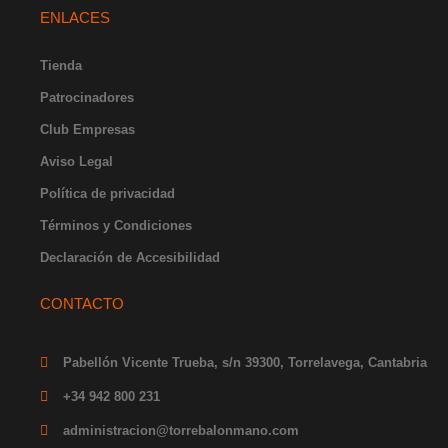
t
e
t
w
k
ENLACES
a
b
u
i
e
g
o
b
t
d
r
o
e
t
i
Tienda
a
k
e
n
Patrocinadores
m
-
r
-
f
i
Club Empresas
n
Aviso Legal
Política de privacidad
Términos y Condiciones
Declaración de Accesibilidad
CONTACTO
Pabellón Vicente Trueba, s/n 39300, Torrelavega, Cantabria
+34 942 800 231
administracion@torrebalonmano.com