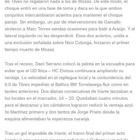
de Tilves no regalaron nada a los de Mozas. De este modo, el
choque entró en una fase de toma y daca en la que ambos
conjuntos intercambiaron aciertos para mantener el choque
parejo. Sin embargo, un par de intervenciones de Gamallo
sirvieron a Marc Torres sendas ocasiones para batir a Araújo. Y el
lateral izquierdo no las desperdició. Esos dos aciertos, unida a
una exclusión señalada sobre Nico Colunga, forzaron el primer
tiempo muerto de Mozas.
Tras el receso, Dani Serrano colocó la pelota en la escuadra para
evitar que el UD Ibiza – HC Eivissa continuara ampliando su
ventaja. La velocidad en el repliegue local y la contundencia del
6:0 de Tilves impedían al Bathco BM Torrelavega fluir como en
tardes anteriores. Dos dianas consecutivas de Iriarte lanzaban a
los locales en el marcador, 14 – 10. Quedaban cuatro minutos
para el descanso y los cántabros lograron reducir la ventaja azul.
Isi Martínez primero y dos tantos de Jorge Prieto desde la
esquina alimentaban la esperanza naranja.
Tras un gol imposible de Iriarte, el tramo final del primer acto