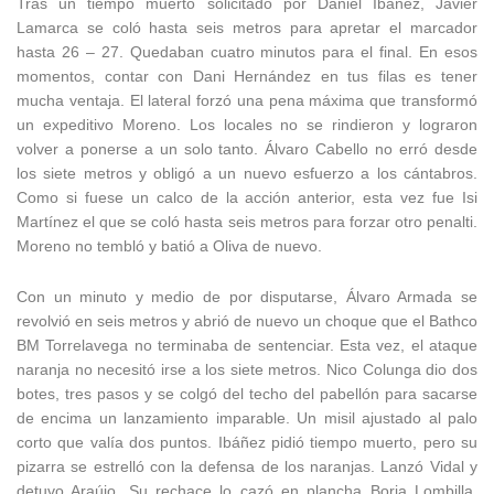
Tras un tiempo muerto solicitado por Daniel Ibáñez, Javier
Lamarca se coló hasta seis metros para apretar el marcador
hasta 26 – 27. Quedaban cuatro minutos para el final. En esos
momentos, contar con Dani Hernández en tus filas es tener
mucha ventaja. El lateral forzó una pena máxima que transformó
un expeditivo Moreno. Los locales no se rindieron y lograron
volver a ponerse a un solo tanto. Álvaro Cabello no erró desde
los siete metros y obligó a un nuevo esfuerzo a los cántabros.
Como si fuese un calco de la acción anterior, esta vez fue Isi
Martínez el que se coló hasta seis metros para forzar otro penalti.
Moreno no tembló y batió a Oliva de nuevo.
Con un minuto y medio de por disputarse, Álvaro Armada se
revolvió en seis metros y abrió de nuevo un choque que el Bathco
BM Torrelavega no terminaba de sentenciar. Esta vez, el ataque
naranja no necesitó irse a los siete metros. Nico Colunga dio dos
botes, tres pasos y se colgó del techo del pabellón para sacarse
de encima un lanzamiento imparable. Un misil ajustado al palo
corto que valía dos puntos. Ibáñez pidió tiempo muerto, pero su
pizarra se estrelló con la defensa de los naranjas. Lanzó Vidal y
detuvo Araújo. Su rechace lo cazó en plancha Borja Lombilla.