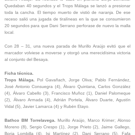
Quedaban 40 segundos y el Trops Málaga se lanzó a presionar
toda la cancha. El tiempo muerto de vistió de naranja. De ese
receso salió una jugada de tiralíneas en la que se consumieron
20 segundos para que Dani Serrano perforase de nuevo la malla
local.
Con 28 – 31, una nueva parada de Murillo Araújo evitó que el
marcador volviese a moverse y otorgó una merecidísima victoria
al conjunto del Besaya.
Ficha técnica.
Trops Málaga.
Pol Gavañach, Jorge Oliva; Pablo Fernández,
José Antonio Consuegra (4), Álvaro Quintana, Carlos González
(4), Álvaro Cabello (3), Francisco Muñoz (1), Daniel Palomeque
(2), Álvaro Armada (4), Adrián Portela, Álvaro Duarte, Agustín
Vidal (5), Javier Lamarca (4) y Rubén Etayo.
Bathco BM Torrelavega.
Murillo Araújo, Marco Krimer; Alonso
Moreno (8), Sergio Crespo (1), Jorge Prieto (2), Jaime Gallego,
Borja Lombilla (4), Isi Martínez (2), Dani Serrano (5), Fafa