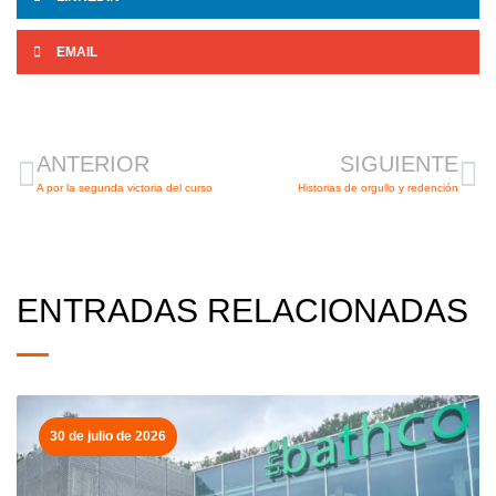
EMAIL
Ant
Si
ANTERIOR
SIGUIENTE
A por la segunda victoria del curso
Historias de orgullo y redención
ENTRADAS RELACIONADAS
30 de julio de 2026