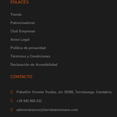
ENLACES
a
b
u
i
e
g
o
b
t
d
r
o
e
t
i
Tienda
a
k
e
n
m
-
r
-
Patrocinadores
f
i
Club Empresas
n
Aviso Legal
Política de privacidad
Términos y Condiciones
Declaración de Accesibilidad
CONTACTO
Pabellón Vicente Trueba, s/n 39300, Torrelavega, Cantabria
+34 942 800 231
administracion@torrebalonmano.com