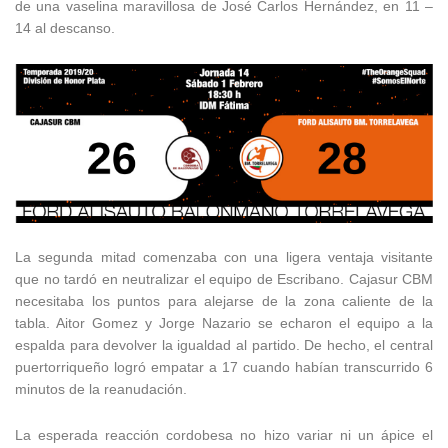
de una vaselina maravillosa de José Carlos Hernández, en 11 –
14 al descanso.
La segunda mitad comenzaba con una ligera ventaja visitante
que no tardó en neutralizar el equipo de Escribano. Cajasur CBM
necesitaba los puntos para alejarse de la zona caliente de la
tabla. Aitor Gomez y Jorge Nazario se echaron el equipo a la
espalda para devolver la igualdad al partido. De hecho, el central
puertorriqueño logró empatar a 17 cuando habían transcurrido 6
minutos de la reanudación.
La esperada reacción cordobesa no hizo variar ni un ápice el