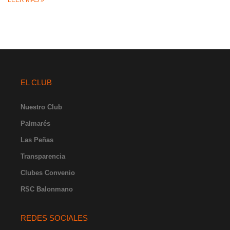
LEER MÁS »
EL CLUB
Nuestro Club
Palmarés
Las Peñas
Transparencia
Clubes Convenio
RSC Balonmano
REDES SOCIALES