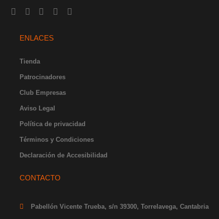
I
F
Y
X
L
n
a
o
-
i
s
c
u
t
n
t
e
t
w
k
ENLACES
a
b
u
i
e
g
o
b
t
d
r
o
e
t
i
Tienda
a
k
e
n
Patrocinadores
m
-
r
-
f
i
Club Empresas
n
Aviso Legal
Política de privacidad
Términos y Condiciones
Declaración de Accesibilidad
CONTACTO
Pabellón Vicente Trueba, s/n 39300, Torrelavega, Cantabria