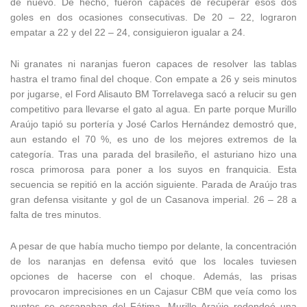
de nuevo. De hecho, fueron capaces de recuperar esos dos
goles en dos ocasiones consecutivas. De 20 – 22, lograron
empatar a 22 y del 22 – 24, consiguieron igualar a 24.
Ni granates ni naranjas fueron capaces de resolver las tablas
hastra el tramo final del choque. Con empate a 26 y seis minutos
por jugarse, el Ford Alisauto BM Torrelavega sacó a relucir su gen
competitivo para llevarse el gato al agua. En parte porque Murillo
Araújo tapió su portería y José Carlos Hernández demostró que,
aun estando el 70 %, es uno de los mejores extremos de la
categoría. Tras una parada del brasileño, el asturiano hizo una
rosca primorosa para poner a los suyos en franquicia. Esta
secuencia se repitió en la acción siguiente. Parada de Araújo tras
gran defensa visitante y gol de un Casanova imperial. 26 – 28 a
falta de tres minutos.
A pesar de que había mucho tiempo por delante, la concentración
de los naranjas en defensa evitó que los locales tuviesen
opciones de hacerse con el choque. Además, las prisas
provocaron imprecisiones en un Cajasur CBM que veía como los
puntos se escapaban del Fátima. Murillo Araújo redondeó una