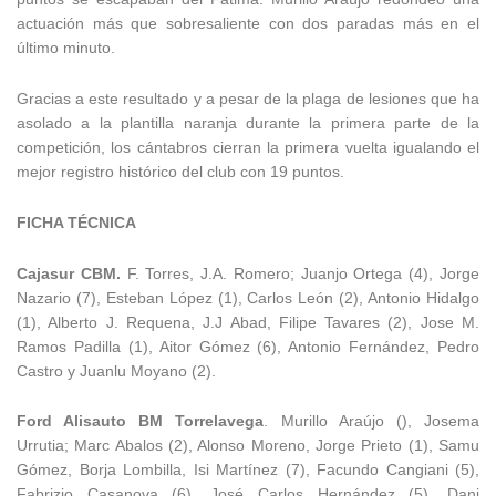
actuación más que sobresaliente con dos paradas más en el
último minuto.
Gracias a este resultado y a pesar de la plaga de lesiones que ha
asolado a la plantilla naranja durante la primera parte de la
competición, los cántabros cierran la primera vuelta igualando el
mejor registro histórico del club con 19 puntos.
FICHA TÉCNICA
Cajasur CBM.
F. Torres, J.A. Romero; Juanjo Ortega (4), Jorge
Nazario (7), Esteban López (1), Carlos León (2), Antonio Hidalgo
(1), Alberto J. Requena, J.J Abad, Filipe Tavares (2), Jose M.
Ramos Padilla (1), Aitor Gómez (6), Antonio Fernández, Pedro
Castro y Juanlu Moyano (2).
Ford Alisauto BM Torrelavega
. Murillo Araújo (), Josema
Urrutia; Marc Abalos (2), Alonso Moreno, Jorge Prieto (1), Samu
Gómez, Borja Lombilla, Isi Martínez (7), Facundo Cangiani (5),
Fabrizio Casanova (6), José Carlos Hernández (5), Dani