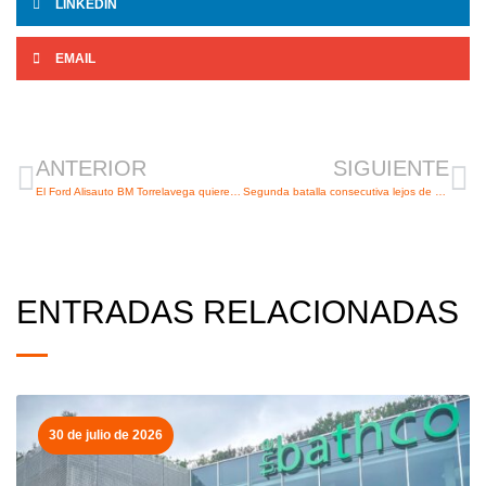
LINKEDIN
EMAIL
Ant
Si
ANTERIOR
SIGUIENTE
El Ford Alisauto BM Torrelavega quiere seguir creciendo
Segunda batalla consecutiva lejos de casa
ENTRADAS RELACIONADAS
30 de julio de 2026