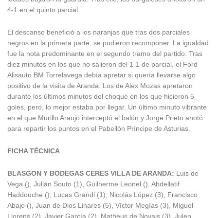
4-1 en el quinto parcial.
El descanso benefició a los naranjas que tras dos parciales
negros en la primera parte, se pudieron recomponer. La igualdad
fue la nota predominante en el segundo tramo del partido. Tras
diez minutos en los que no salieron del 1-1 de parcial, el Ford
Alisauto BM Torrelavega debía apretar si quería llevarse algo
positivo de la visita de Aranda. Los de Alex Mozas apretaron
durante los últimos minutos del choque en los que hicieron 5
goles, pero, lo mejor estaba por llegar. Un último minuto vibrante
en el que Murillo Araujo interceptó el balón y Jorge Prieto anotó
para repartir los puntos en el Pabellón Príncipe de Asturias.
FICHA TÉCNICA
BLASGON Y BODEGAS CERES VILLA DE ARANDA:
Luis de
Vega (), Julián Souto (1), Guilherme Leonel (), Abdellatif
Haddouche (), Lucas Grandi (1), Nicolás López (3), Francisco
Abajo (), Juan de Dios Linares (5), Víctor Megías (3), Miguel
Llorens (2), Javier García (2), Matheus de Novais (3), Julen