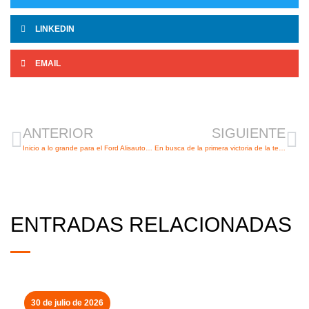
LINKEDIN
EMAIL
Ant
Si
ANTERIOR
SIGUIENTE
Inicio a lo grande para el Ford Alisauto BM Torrelavega
En busca de la primera victoria de la temporada
ENTRADAS RELACIONADAS
30 de julio de 2026