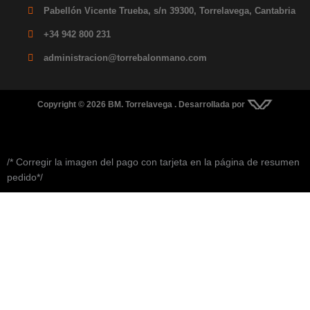
Pabellón Vicente Trueba, s/n 39300, Torrelavega, Cantabria
+34 942 800 231
administracion@torrebalonmano.com
Copyright © 2026 BM. Torrelavega . Desarrollada por
/* Corregir la imagen del pago con tarjeta en la página de resumen
pedido*/