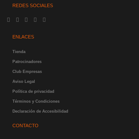
REDES SOCIALES
I
F
Y
X
L
n
a
o
-
i
s
c
u
t
n
t
e
t
w
k
ENLACES
a
b
u
i
e
g
o
b
t
d
r
o
e
t
i
Tienda
a
k
e
n
Patrocinadores
m
-
r
-
f
i
Club Empresas
n
Aviso Legal
Política de privacidad
Términos y Condiciones
Declaración de Accesibilidad
CONTACTO