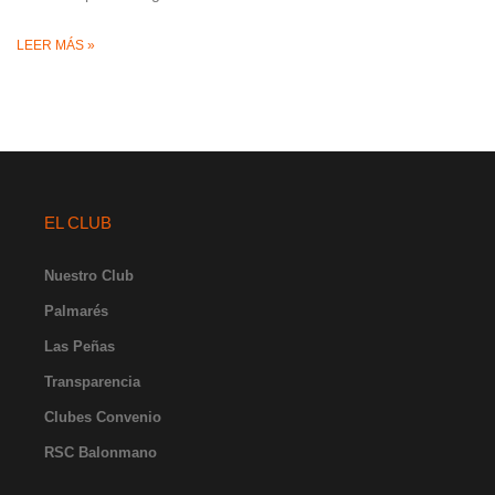
LEER MÁS »
EL CLUB
Nuestro Club
Palmarés
Las Peñas
Transparencia
Clubes Convenio
RSC Balonmano