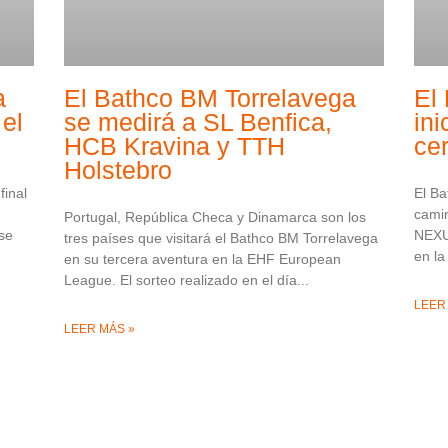
a
El Bathco BM Torrelavega
El
el
se medirá a SL Benfica,
ini
HCB Kravina y TTH
ce
Holstebro
final
El Ba
camin
Portugal, República Checa y Dinamarca son los
se
NEXU
tres países que visitará el Bathco BM Torrelavega
en la
en su tercera aventura en la EHF European
League. El sorteo realizado en el día
LEER
LEER MÁS »