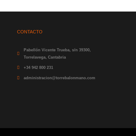
CONTACTO
Pabellón Vicente Trueba, s/n 39300,
Torrelavega, Cantabria
+34 942 800 231
administracion@torrebalonmano.com