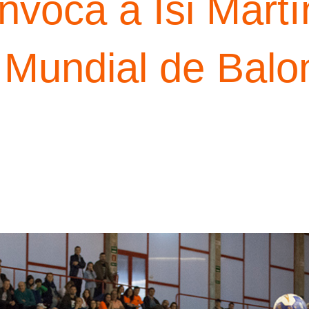
voca a Isi Martí
l Mundial de Bal