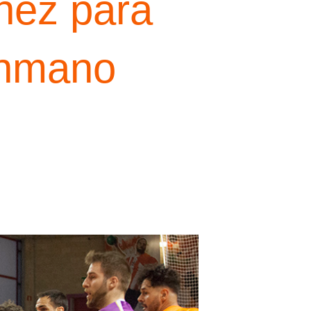
nez para
onmano