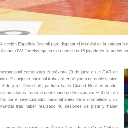
elección Española Juvenil para disputar el Mundial de la categoría q
 Alisauto BM Torrelavega ha sido uno d los 16 jugadores llamados por
internacional comenzará el próximo 28 de junio en el CAR de
a). El conjunto nacional trabajará en régimen de doble sesión
 4 de julio. Desde allí, partirán hasta Ciudad Real en donde,
os amistosos frente al combinado de Eslovaquia. El 8 de julio
stos por el seleccionador nacional antes de la competición. Es
 Mundial tras haber realizado 40 sesiones de pista y haber
s, compartirá posición con Álvaro Preciado, del Cisne Colegio