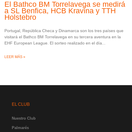
El Bathco BM Torrelavega se medirá
a SL Benfica, HCB Kravina y TTH
Holstebro
Portugal, República Checa y Dinamarca son los tres países que
visitará el Bathco BM Torrelavega en su tercera aventura en la
EHF European League. El sorteo realizado en el día
LEER MÁS »
EL CLUB
Nuestro Club
Palmarés