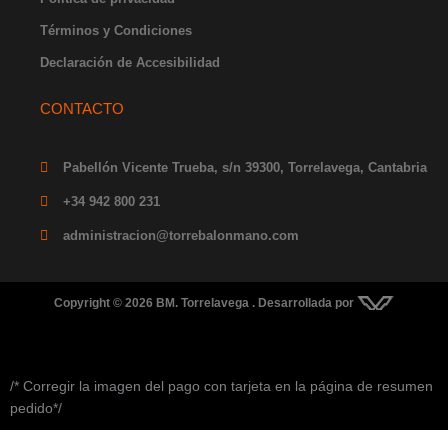
Términos y Condiciones
Declaración de Accesibilidad
CONTACTO
Pabellón Vicente Trueba, s/n 39300, Torrelavega, Cantabria
+34 942 800 231
administracion@torrebalonmano.com
Copyright © 2026 BM. Torrelavega . Desarrollada por
/* Corregir la imagen del pago con tarjeta en la página de resumen
pedido*/