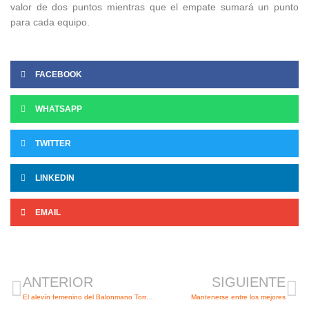
valor de dos puntos mientras que el empate sumará un punto
para cada equipo.
FACEBOOK
WHATSAPP
TWITTER
LINKEDIN
EMAIL
Ant
Si
ANTERIOR
SIGUIENTE
El alevín femenino del Balonmano Torrelavega vende cara la derrota en casa
Mantenerse entre los mejores