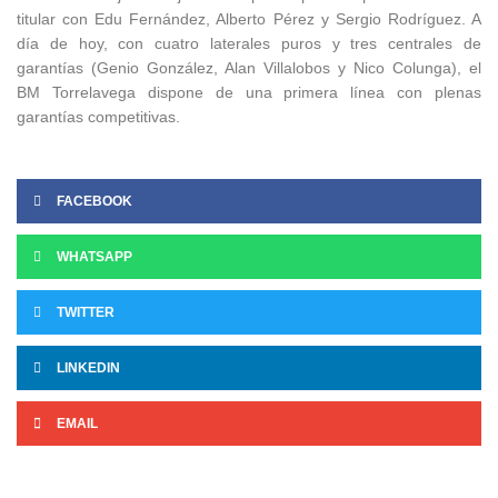
titular con Edu Fernández, Alberto Pérez y Sergio Rodríguez. A
día de hoy, con cuatro laterales puros y tres centrales de
garantías (Genio González, Alan Villalobos y Nico Colunga), el
BM Torrelavega dispone de una primera línea con plenas
garantías competitivas.
FACEBOOK
WHATSAPP
TWITTER
LINKEDIN
EMAIL
Ant
Si