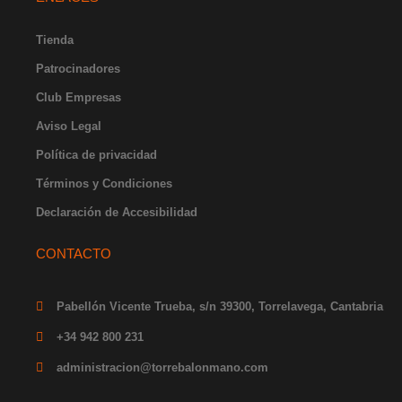
a
b
u
i
e
g
o
b
t
d
r
o
e
t
i
Tienda
a
k
e
n
Patrocinadores
m
-
r
-
f
i
Club Empresas
n
Aviso Legal
Política de privacidad
Términos y Condiciones
Declaración de Accesibilidad
CONTACTO
Pabellón Vicente Trueba, s/n 39300, Torrelavega, Cantabria
+34 942 800 231
administracion@torrebalonmano.com