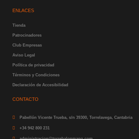
s
c
u
t
n
t
e
t
w
k
ENLACES
a
b
u
i
e
g
o
b
t
d
r
o
e
t
i
Tienda
a
k
e
n
Patrocinadores
m
-
r
-
f
i
Club Empresas
n
Aviso Legal
Política de privacidad
Términos y Condiciones
Declaración de Accesibilidad
CONTACTO
Pabellón Vicente Trueba, s/n 39300, Torrelavega, Cantabria
+34 942 800 231
administracion@torrebalonmano.com