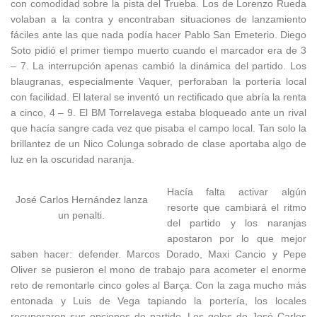
con comodidad sobre la pista del Trueba. Los de Lorenzo Rueda
volaban a la contra y encontraban situaciones de lanzamiento
fáciles ante las que nada podía hacer Pablo San Emeterio. Diego
Soto pidió el primer tiempo muerto cuando el marcador era de 3
– 7. La interrupción apenas cambió la dinámica del partido. Los
blaugranas, especialmente Vaquer, perforaban la portería local
con facilidad. El lateral se inventó un rectificado que abría la renta
a cinco, 4 – 9. El BM Torrelavega estaba bloqueado ante un rival
que hacía sangre cada vez que pisaba el campo local. Tan solo la
brillantez de un Nico Colunga sobrado de clase aportaba algo de
luz en la oscuridad naranja.
Hacía falta activar algún
José Carlos Hernández lanza
resorte que cambiará el ritmo
un penalti.
del partido y los naranjas
apostaron por lo que mejor
saben hacer: defender. Marcos Dorado, Maxi Cancio y Pepe
Oliver se pusieron el mono de trabajo para acometer el enorme
reto de remontarle cinco goles al Barça. Con la zaga mucho más
entonada y Luis de Vega tapiando la portería, los locales
recuperaron sus opciones de partido. Los goles de José Carlos