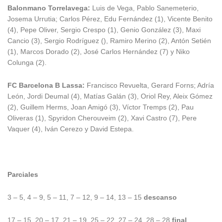
Balonmano Torrelavega:
Luis de Vega, Pablo Sanemeterio,
Josema Urrutia; Carlos Pérez, Edu Fernández (1), Vicente Benito
(4), Pepe Oliver, Sergio Crespo (1), Genio González (3), Maxi
Cancio (3), Sergio Rodríguez (), Ramiro Merino (2), Antón Setién
(1), Marcos Dorado (2), José Carlos Hernández (7) y Niko
Colunga (2).
FC Barcelona B Lassa:
Francisco Revuelta, Gerard Forns; Adría
León, Jordi Deumal (4), Matías Galán (3), Oriol Rey, Aleix Gómez
(2), Guillem Herms, Joan Amigó (3), Víctor Tremps (2), Pau
Oliveras (1), Spyridon Cherouveim (2), Xavi Castro (7), Pere
Vaquer (4), Iván Cerezo y David Estepa.
Parciales
3 – 5, 4 – 9, 5 – 11, 7 – 12, 9 – 14, 13 – 15
descanso
17 – 15, 20 – 17, 21 – 19, 25 – 22, 27 – 24, 28 – 28
final