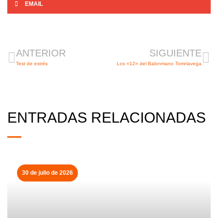
EMAIL
Ant
Si
ANTERIOR
SIGUIENTE
Test de estrés
Los «12» del Balonmano Torrelavega
ENTRADAS RELACIONADAS
30 de julio de 2026