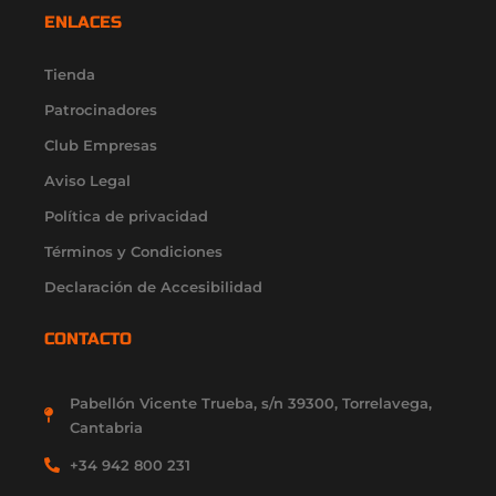
t
e
t
w
k
ENLACES
a
b
u
i
e
g
o
b
t
d
r
o
e
t
i
Tienda
a
k
e
n
Patrocinadores
m
-
r
-
f
i
Club Empresas
n
Aviso Legal
Política de privacidad
Términos y Condiciones
Declaración de Accesibilidad
CONTACTO
Pabellón Vicente Trueba, s/n 39300, Torrelavega,
Cantabria
+34 942 800 231