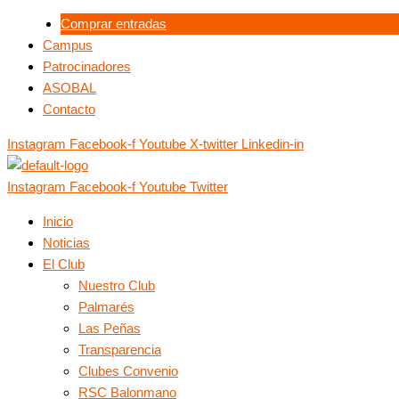
Ir
Menú
Menú
Comprar entradas
al
Campus
contenido
Patrocinadores
ASOBAL
Contacto
Instagram
Facebook-f
Youtube
X-twitter
Linkedin-in
Instagram
Facebook-f
Youtube
Twitter
Inicio
Noticias
El Club
Nuestro Club
Palmarés
Las Peñas
Transparencia
Clubes Convenio
RSC Balonmano